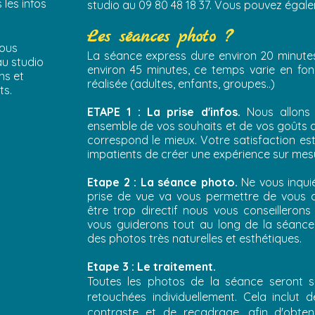
 les infos
studio au 09 80 48 18 37. Vous pouvez éga
Les séances photo ?
vous
La séance express dure environ 20 minutes
au studio
environ 45 minutes, ce temps varie en fo
ns et
réalisée (adultes, enfants, groupes..)
ts.
ETAPE 1 : La prise d'infos.
Nous allons
ensemble de vos souhaits et de vos goûts af
correspond le mieux. Votre satisfaction es
impatients de créer une expérience sur mes
Etape 2 : La séance photo.
Ne vous inqui
prise de vue va vous permettre de vous dé
être trop directif nous vous conseilleron
.
vous guiderons tout au long de la séance
des photos très naturelles et esthétiques.
Etape 3 : Le traitement.
e
Toutes les photos de la séance seront s
s
retouchées individuellement. Cela inclut 
contraste et de recadrage, afin d'obtenir