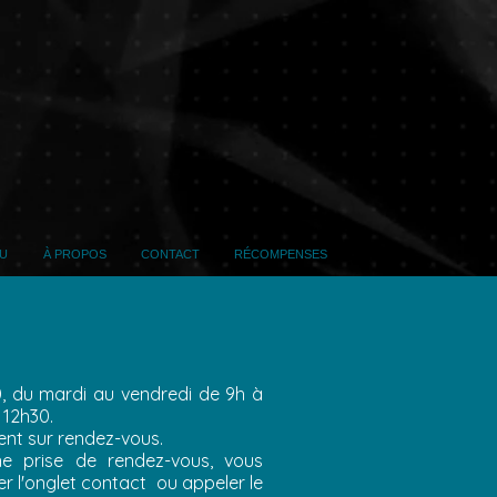
e de la Forêt (face maternité)
FOUGÈRES
35300
09 80 48 18 37
U
À PROPOS
CONTACT
RÉCOMPENSES
30, du mardi au vendredi de 9h à
 12h30.
ent sur rendez-vous.
e prise de rendez-vous, vous
er l'onglet contact ou appeler le