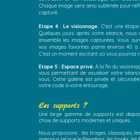
Chaque image sera ainsi sublimée pour refl
capturé.
.
Etape 4
:
Le visionnage.
C'est une étape
Quelques jours après votre séance, nous 
ensemble les images capturées. Vous aurez
é
vos images favorites parmi environ 40 à
nce
C'est un moment excitant où vous pourrez re
Etape 5 :
Espace privé.
À la fin du vision
vous permettant de visualiser votre séance
.
vous. Cette galerie est privée et sécuris
votre code à votre entourage.
Les supports ?
Une large gamme de supports est dispon
choix de supports modernes et uniques.
.
Nous proposons : les tirages classiques, l
spéciaux tel que le Plexiglass, les books, les 