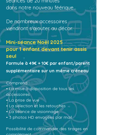
séances de 20 minutes
dans notre nouveau féérique…
De nombre
​ux accessoires
viendront s'ajouter au décor.
Mini-séance Noël 2025
pour 1 enfant devant tenir assis
seul
Formule à 49€ + 10€ par enfant/parent
supplémentaire sur un même créneau
Comprend :
• La mise à disposition de tous les
accessoires
• La prise de vue
• La sélection et les retouches
• La séance de visionnage
• 3 photos HD envoyées par mail
Possibilité de commander des tirages en
complément.