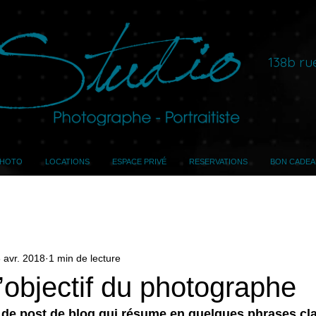
138b ru
PHOTO
LOCATIONS
ESPACE PRIVÉ
RESERVATIONS
BON CADEA
 avr. 2018
1 min de lecture
l’objectif du photographe
 de post de blog qui résume en quelques phrases clai