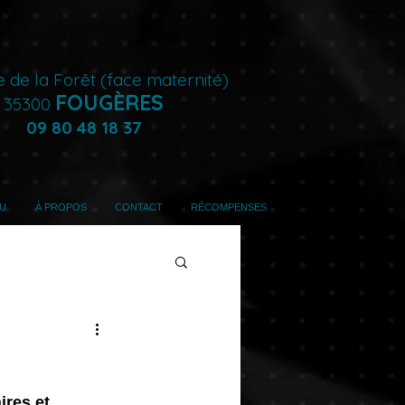
e de la Forêt (face maternité)
FOUGÈRES
35300
09 80 48 18 37
U
À PROPOS
CONTACT
RÉCOMPENSES
res et 