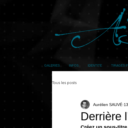
GALERIES
INFOS
IDENTITE
TIRAGES 
Tous les posts
Aurélien SAUVÉ
13
Derrière 
Créez un sous-titre