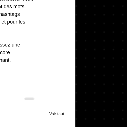
t des mots-
 hashtags 
 et pour les 
issez une 
ncore 
nant.
Voir tout